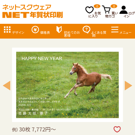
0
0
お気
買い
ログ
に入り
物カゴ
イン
デザイン
価格表
初めてのお
よくある質
メニュー
客様
問
30枚 7,772円～
例）