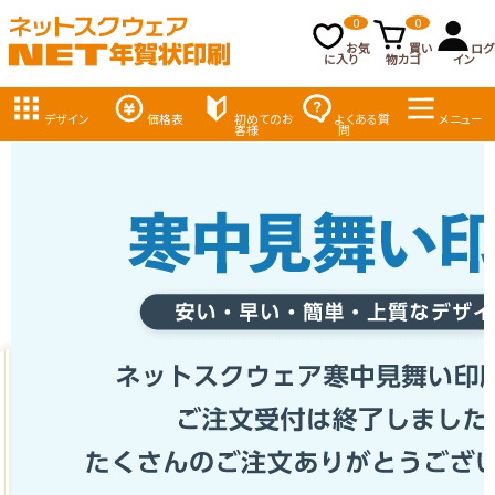
0
0
お気
買い
ログ
に入り
物カゴ
イン
デザイン
価格表
初めてのお
よくある質
メニュー
客様
問