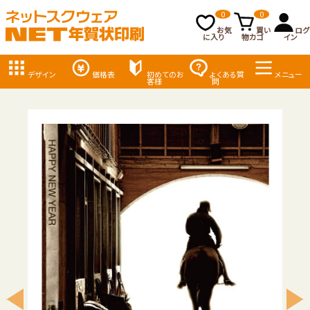
0
0
お気
買い
ログ
に入り
物カゴ
イン
デザイン
価格表
初めてのお
よくある質
メニュー
客様
問