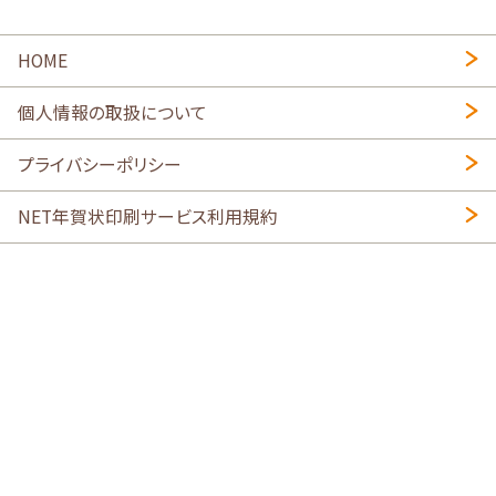
HOME
個人情報の取扱について
プライバシーポリシー
NET年賀状印刷サービス利用規約
特定商取引法に基づく表示
会社概要
2026年午年写真入り年賀状
・
年賀はがき印刷ネットスクウェア
喪中はがき印刷はこちら
寒中見舞い印刷はこちら
Copyright © 2026 SHIMAUMA Print, Inc. All rights reserved.