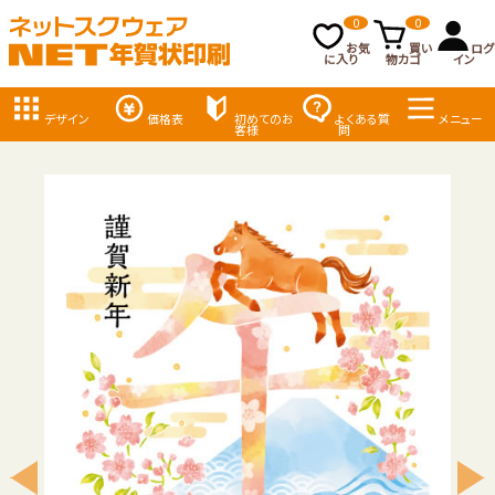
0
0
お気
買い
ログ
に入り
物カゴ
イン
デザイン
価格表
初めてのお
よくある質
メニュー
客様
問