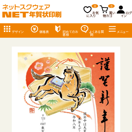
0
0
お気
買い
ログ
に入り
物カゴ
イン
デザイン
価格表
初めてのお
よくある質
メニュー
客様
問