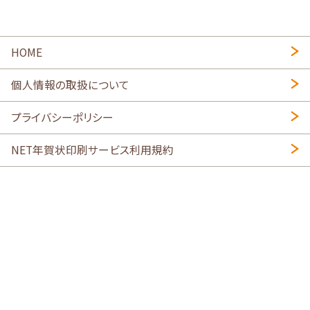
HOME
個人情報の取扱について
プライバシーポリシー
NET年賀状印刷サービス利用規約
特定商取引法に基づく表示
会社概要
2026年午年写真入り年賀状
・
年賀はがき印刷ネットスクウェア
喪中はがき印刷はこちら
寒中見舞い印刷はこちら