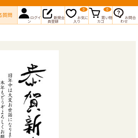
0
0
る質問
ログイ
新規会
お気に
買い物
お問合
ン
員登録
入り
カゴ
わせ