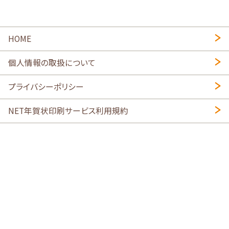
HOME
個人情報の取扱について
プライバシーポリシー
NET年賀状印刷サービス利用規約
特定商取引法に基づく表示
会社概要
2026年午年写真入り年賀状
・
年賀はがき印刷ネットスクウェア
喪中はがき印刷はこちら
寒中見舞い印刷はこちら