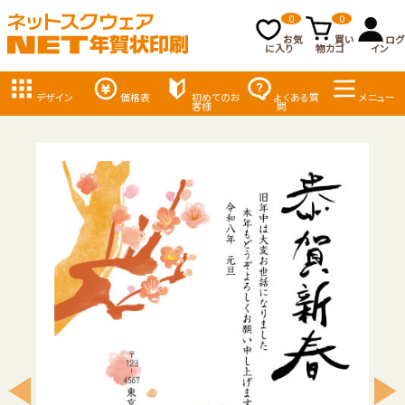
0
0
お気
買い
ログ
に入り
物カゴ
イン
デザイン
価格表
初めてのお
よくある質
メニュー
客様
問