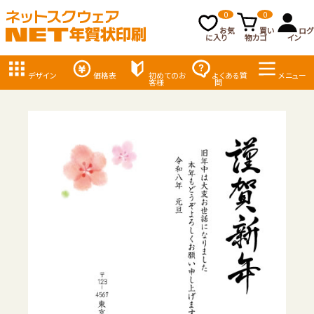
0
0
お気
買い
ログ
に入り
物カゴ
イン
デザイン
価格表
初めてのお
よくある質
メニュー
客様
問