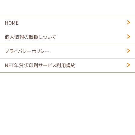
HOME
個人情報の取扱について
プライバシーポリシー
NET年賀状印刷サービス利用規約
特定商取引法に基づく表示
会社概要
2026年午年写真入り年賀状
・
年賀はがき印刷ネットスクウェア
喪中はがき印刷はこちら
寒中見舞い印刷はこちら