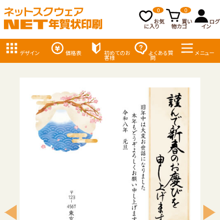
0
0
お気
買い
ログ
に入り
物カゴ
イン
デザイン
価格表
初めてのお
よくある質
メニュー
客様
問