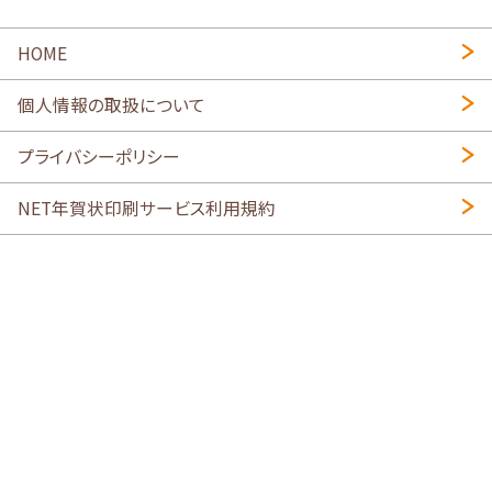
HOME
個人情報の取扱について
プライバシーポリシー
NET年賀状印刷サービス利用規約
特定商取引法に基づく表示
会社概要
2026年午年写真入り年賀状
・
年賀はがき印刷ネットスクウェア
喪中はがき印刷はこちら
寒中見舞い印刷はこちら
Copyright © 2026 SHIMAUMA Print, Inc. All rights reserved.