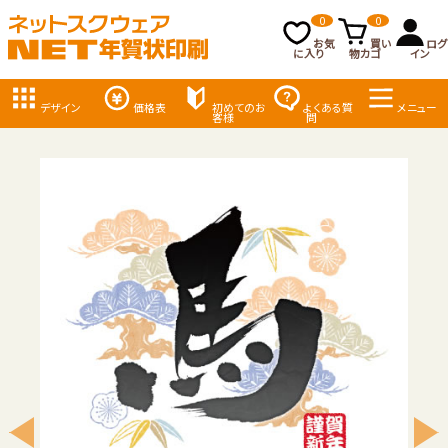
0
0
お気
買い
ログ
に入り
物カゴ
イン
デザイン
価格表
初めてのお
よくある質
メニュー
客様
問