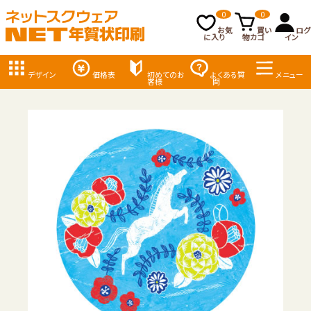
0
0
お気
買い
ログ
に入り
物カゴ
イン
デザイン
価格表
初めてのお
よくある質
メニュー
客様
問