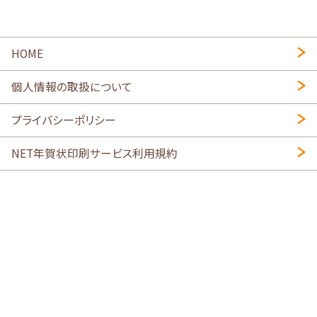
HOME
個人情報の取扱について
プライバシーポリシー
NET年賀状印刷サービス利用規約
特定商取引法に基づく表示
会社概要
2026年午年写真入り年賀状
・
年賀はがき印刷ネットスクウェア
喪中はがき印刷はこちら
寒中見舞い印刷はこちら