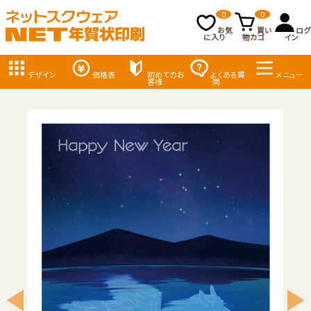
0
0
お気
買い
ログ
に入り
物カゴ
イン
デザイン
価格表
初めてのお
よくある質
メニュー
客様
問