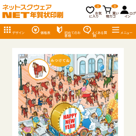
0
0
お気
買い
ログ
に入り
物カゴ
イン
デザイン
価格表
初めてのお
よくある質
メニュー
客様
問