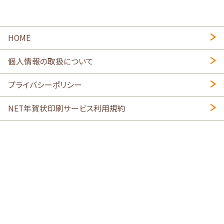
HOME
個人情報の取扱について
プライバシーポリシー
NET年賀状印刷サービス利用規約
特定商取引法に基づく表示
会社概要
2026年午年写真入り年賀状
・
年賀はがき印刷ネットスクウェア
喪中はがき印刷はこちら
寒中見舞い印刷はこちら