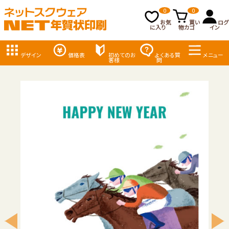
0
0
お気
買い
ログ
に入り
物カゴ
イン
デザイン
価格表
初めてのお
よくある質
メニュー
客様
問