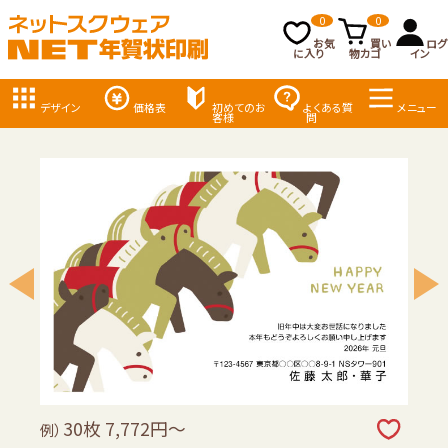
0
0
お気
買い
ログ
に入り
物カゴ
イン
デザイン
価格表
初めてのお
よくある質
メニュー
客様
問
30枚 7,772円～
例）