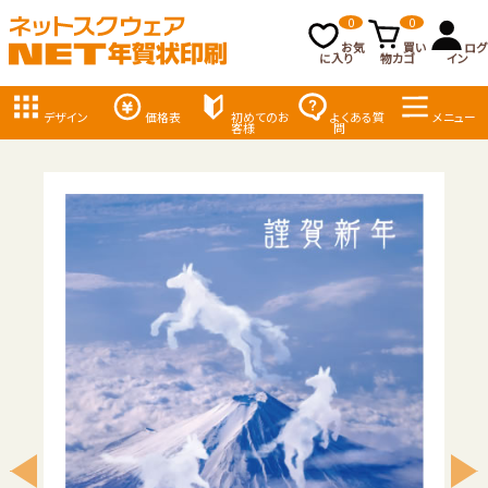
0
0
お気
買い
ログ
に入り
物カゴ
イン
デザイン
価格表
初めてのお
よくある質
メニュー
客様
問