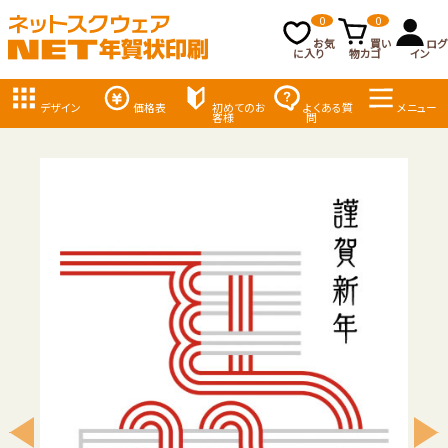
0
0
お気
買い
ログ
に入り
物カゴ
イン
デザイン
価格表
初めてのお
よくある質
メニュー
客様
問