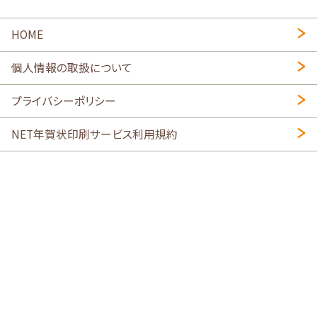
HOME
個人情報の取扱について
プライバシーポリシー
NET年賀状印刷サービス利用規約
特定商取引法に基づく表示
会社概要
2026年午年写真入り年賀状
・
年賀はがき印刷ネットスクウェア
喪中はがき印刷はこちら
寒中見舞い印刷はこちら
Copyright © 2026 SHIMAUMA Print, Inc. All rights reserved.