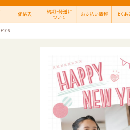
に
納期・発送に
価格表
お支払い情報
よくあ
ついて
F106