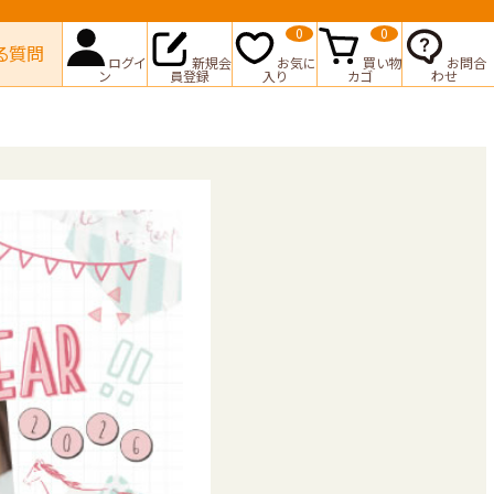
0
0
る質問
ログイ
新規会
お気に
買い物
お問合
ン
員登録
入り
カゴ
わせ