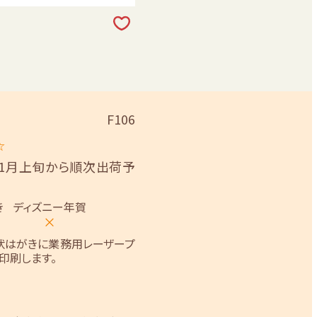
F106
☆
11月上旬から順次出荷予
き
ディズニー年賀
×
状はがきに業務用レーザープ
印刷します。