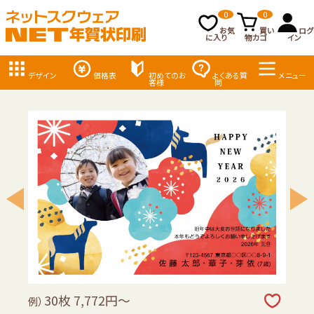
0
0
お気
買い
ログ
に入り
物カゴ
イン
デザイン
価格表
初めてのお
よくある質
メニュー
客様
問
30枚 7,772円～
例）