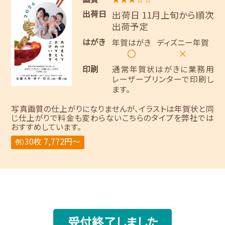
出荷日
出荷日 11月上旬から順次
出荷予定
はがき
年賀はがき
ディズニー年賀
〇
×
印刷
通常年賀状はがきに業務用
レーザープリンターで印刷し
ます。
写真画質の仕上がりになりませんが、イラストは年賀状と同
じ仕上がりで料金も変わらないこちらのタイプを弊社では
おすすめしています。
30枚 7,772円～
例）
受付終了しました