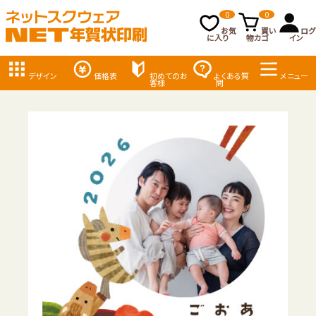
0
0
お気
買い
ログ
に入り
物カゴ
イン
デザイン
価格表
初めてのお
よくある質
メニュー
客様
問