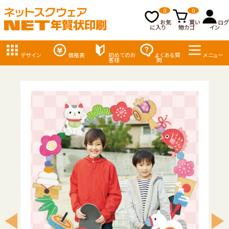
0
0
お気
買い
ログ
に入り
物カゴ
イン
デザイン
価格表
初めてのお
よくある質
メニュー
客様
問