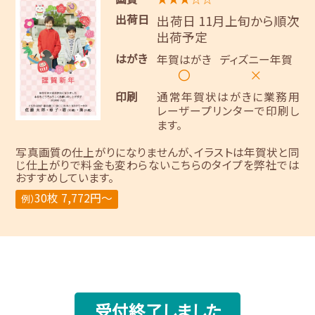
出荷日
出荷日 11月上旬から順次
出荷予定
はがき
年賀はがき
ディズニー年賀
〇
×
印刷
通常年賀状はがきに業務用
レーザープリンターで印刷し
ます。
写真画質の仕上がりになりませんが、イラストは年賀状と同
じ仕上がりで料金も変わらないこちらのタイプを弊社では
おすすめしています。
30枚 7,772円～
例）
受付終了しました