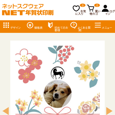
0
0
お気
買い
ログ
に入り
物カゴ
イン
デザイン
価格表
初めてのお
よくある質
メニュー
客様
問