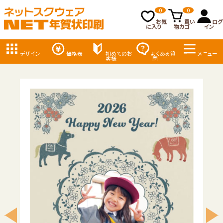
0
0
お気
買い
ログ
に入り
物カゴ
イン
デザイン
価格表
初めてのお
よくある質
メニュー
客様
問