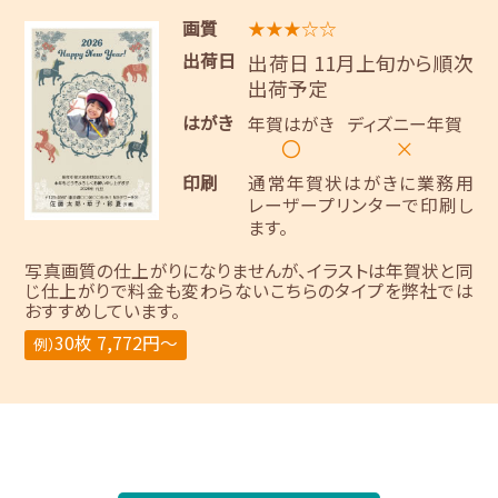
画質
★★★☆☆
出荷日
出荷日 11月上旬から順次
出荷予定
はがき
年賀はがき
ディズニー年賀
〇
×
印刷
通常年賀状はがきに業務用
レーザープリンターで印刷し
ます。
写真画質の仕上がりになりませんが、イラストは年賀状と同
じ仕上がりで料金も変わらないこちらのタイプを弊社では
おすすめしています。
30枚 7,772円～
例）