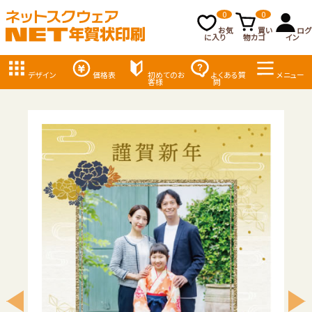
0
0
お気
買い
ログ
に入り
物カゴ
イン
デザイン
価格表
初めてのお
よくある質
メニュー
客様
問