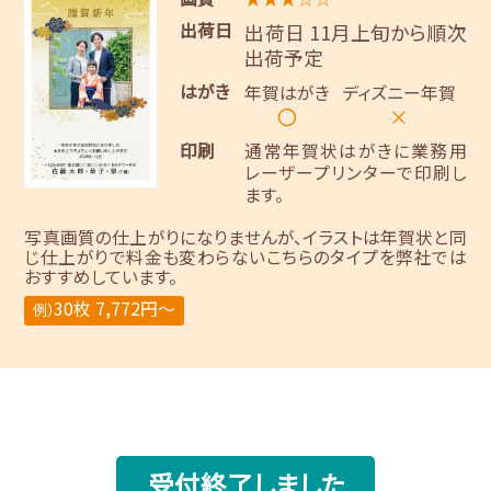
出荷日
出荷日 11月上旬から順次
出荷予定
はがき
年賀はがき
ディズニー年賀
〇
×
印刷
通常年賀状はがきに業務用
レーザープリンターで印刷し
ます。
写真画質の仕上がりになりませんが、イラストは年賀状と同
じ仕上がりで料金も変わらないこちらのタイプを弊社では
おすすめしています。
30枚 7,772円～
例）
受付終了しました