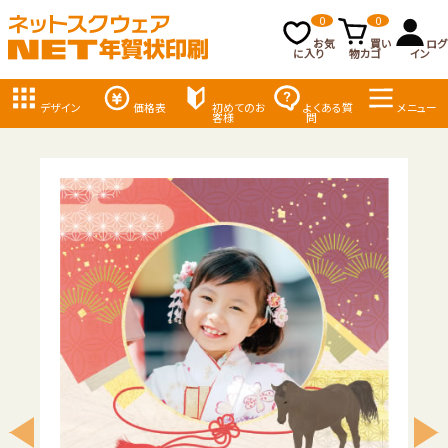
0
0
お気
買い
ログ
に入り
物カゴ
イン
デザイン
価格表
初めてのお
よくある質
メニュー
客様
問