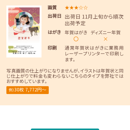
画質
★★★☆☆
出荷日
出荷日 11月上旬から順次
出荷予定
はがき
年賀はがき
ディズニー年賀
〇
×
印刷
通常年賀状はがきに業務用
レーザープリンターで印刷し
ます。
写真画質の仕上がりになりませんが、イラストは年賀状と同
じ仕上がりで料金も変わらないこちらのタイプを弊社では
おすすめしています。
30枚 7,772円～
例）