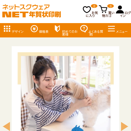
0
0
お気
買い
ログ
に入り
物カゴ
イン
デザイン
価格表
初めてのお
よくある質
メニュー
客様
問