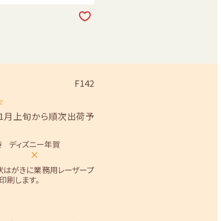
F142
☆
11月上旬から順次出荷予
き
ディズニー年賀
×
状はがきに業務用レーザープ
印刷します。