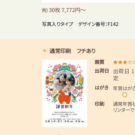
30枚 7,772円～
例）
写真入りタイプ デザイン番号：F142
通常印刷 フチあり
画質
★★★☆
出荷日
出荷日 
定
はがき
年賀はが
〇
印刷
通常年賀
リンターで