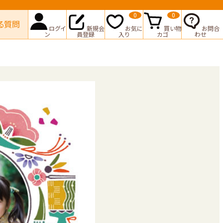
0
0
る質問
ログイ
新規会
お気に
買い物
お問合
ン
員登録
入り
カゴ
わせ