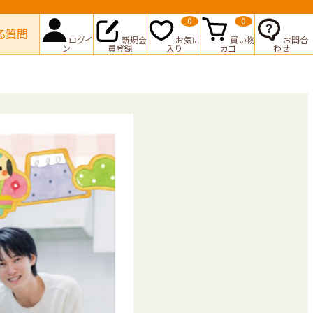
0
0
る質問
ログイ
新規会
お気に
買い物
お問合
ン
員登録
入り
カゴ
わせ