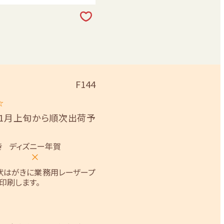
F144
☆
11月上旬から順次出荷予
き
ディズニー年賀
×
状はがきに業務用レーザープ
印刷します。