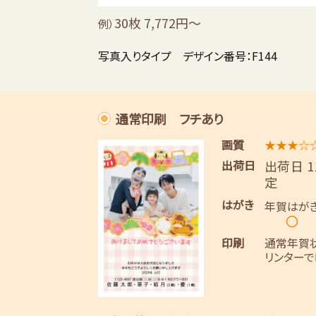
30枚 7,772円～
例）
写真入りタイプ デザイン番号：F144
通常印刷 フチあり
画質
★★★☆
出荷日
出荷日 
定
はがき
年賀はが
〇
印刷
通常年賀
リンターで