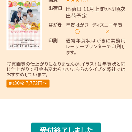
出荷日
出荷日 11月上旬から順次
出荷予定
はがき
年賀はがき
ディズニー年賀
〇
×
印刷
通常年賀状はがきに業務用
レーザープリンターで印刷し
ます。
写真画質の仕上がりになりませんが、イラストは年賀状と同
じ仕上がりで料金も変わらないこちらのタイプを弊社では
おすすめしています。
30枚 7,772円～
例）
受付終了しました