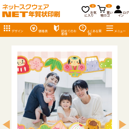
0
0
お気
買い
ログ
に入り
物カゴ
イン
デザイン
価格表
初めてのお
よくある質
メニュー
客様
問