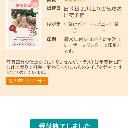
出荷日
出荷日 11月上旬から順次
出荷予定
はがき
年賀はがき
ディズニー年賀
〇
×
印刷
通常年賀状はがきに業務用
レーザープリンターで印刷し
ます。
写真画質の仕上がりになりませんが、イラストは年賀状と同
じ仕上がりで料金も変わらないこちらのタイプを弊社では
おすすめしています。
30枚 7,772円～
例）
受付終了しました