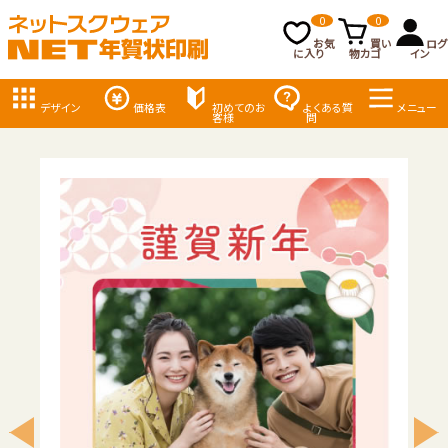
0
0
お気
買い
ログ
に入り
物カゴ
イン
デザイン
価格表
初めてのお
よくある質
メニュー
客様
問