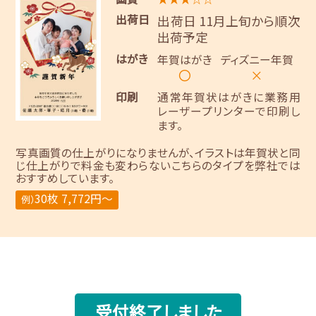
出荷日
出荷日 11月上旬から順次
出荷予定
はがき
年賀はがき
ディズニー年賀
〇
×
印刷
通常年賀状はがきに業務用
レーザープリンターで印刷し
ます。
写真画質の仕上がりになりませんが、イラストは年賀状と同
じ仕上がりで料金も変わらないこちらのタイプを弊社では
おすすめしています。
30枚 7,772円～
例）
受付終了しました