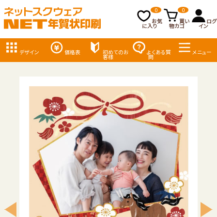
0
0
お気
買い
ログ
に入り
物カゴ
イン
デザイン
価格表
初めてのお
よくある質
メニュー
客様
問