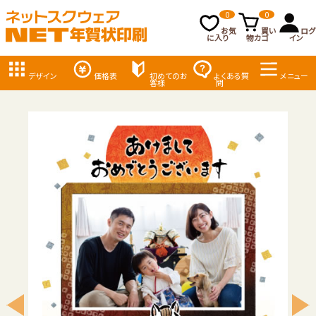
0
0
お気
買い
ログ
に入り
物カゴ
イン
デザイン
価格表
初めてのお
よくある質
メニュー
客様
問