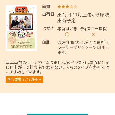
画質
★★★☆☆
出荷日
出荷日 11月上旬から順次
出荷予定
はがき
年賀はがき
ディズニー年賀
〇
×
印刷
通常年賀状はがきに業務用
レーザープリンターで印刷し
ます。
写真画質の仕上がりになりませんが、イラストは年賀状と同
じ仕上がりで料金も変わらないこちらのタイプを弊社では
おすすめしています。
30枚 7,772円～
例）