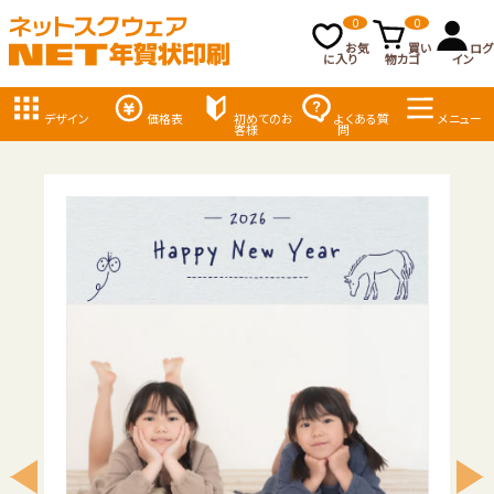
0
0
お気
買い
ログ
に入り
物カゴ
イン
デザイン
価格表
初めてのお
よくある質
メニュー
客様
問