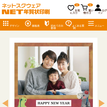
0
0
お気
買い
ログ
に入り
物カゴ
イン
デザイン
価格表
初めてのお
よくある質
メニュー
客様
問