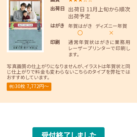
出荷日
出荷日 11月上旬から順次
出荷予定
はがき
年賀はがき
ディズニー年賀
〇
×
印刷
通常年賀状はがきに業務用
レーザープリンターで印刷し
ます。
写真画質の仕上がりになりませんが、イラストは年賀状と同
じ仕上がりで料金も変わらないこちらのタイプを弊社では
おすすめしています。
30枚 7,772円～
例）
受付終了しました