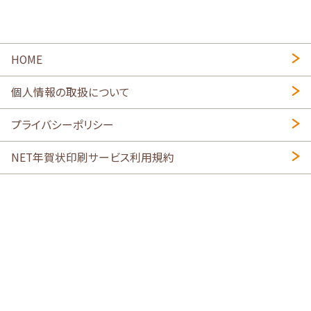
HOME
個人情報の取扱について
プライバシーポリシー
NET年賀状印刷サービス利用規約
特定商取引法に基づく表示
会社概要
2026年午年写真入り年賀状
・
年賀はがき印刷ネットスクウェア
喪中はがき印刷はこちら
寒中見舞い印刷はこちら