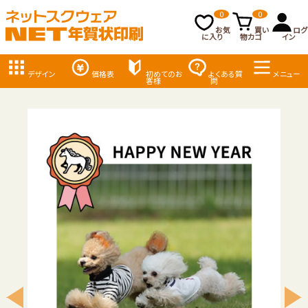
0
0
お気
買い
ログ
に入り
物カゴ
イン
デザイン
価格表
初めてのお
よくある質
メニュー
客様
問