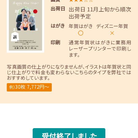
出荷日
出荷日 11月上旬から順次
出荷予定
はがき
年賀はがき
ディズニー年賀
〇
×
印刷
通常年賀状はがきに業務用
レーザープリンターで印刷し
ます。
写真画質の仕上がりになりませんが、イラストは年賀状と同
じ仕上がりで料金も変わらないこちらのタイプを弊社では
おすすめしています。
30枚 7,772円～
例）
受付終了しました