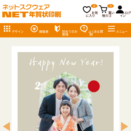
0
0
お気
買い
ログ
に入り
物カゴ
イン
デザイン
価格表
初めてのお
よくある質
メニュー
客様
問