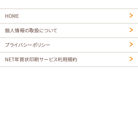
HOME
個人情報の取扱について
プライバシーポリシー
NET年賀状印刷サービス利用規約
特定商取引法に基づく表示
会社概要
2026年午年写真入り年賀状
・
年賀はがき印刷ネットスクウェア
喪中はがき印刷はこちら
寒中見舞い印刷はこちら
Copyright © 2026 SHIMAUMA Print, Inc. All rights reserved.