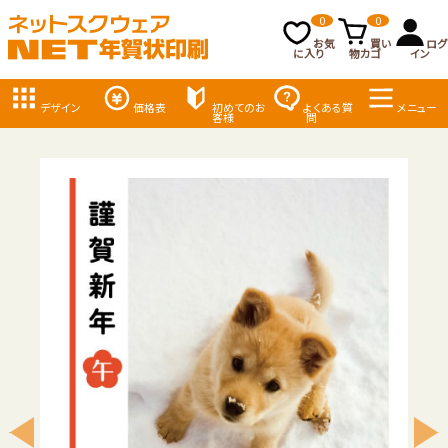
0
0
お気
買い
ログ
に入り
物カゴ
イン
デザイン
価格表
初めてのお
よくある質
メニュー
客様
問