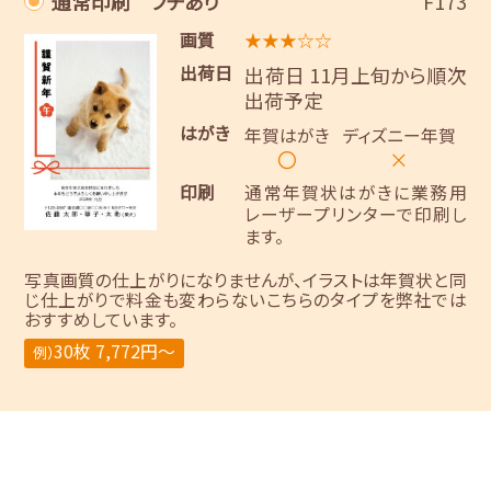
通常印刷 フチあり
F173
画質
★★★☆☆
出荷日
出荷日 11月上旬から順次
出荷予定
はがき
年賀はがき
ディズニー年賀
〇
×
印刷
通常年賀状はがきに業務用
レーザープリンターで印刷し
ます。
写真画質の仕上がりになりませんが、イラストは年賀状と同
じ仕上がりで料金も変わらないこちらのタイプを弊社では
おすすめしています。
30枚 7,772円～
例）