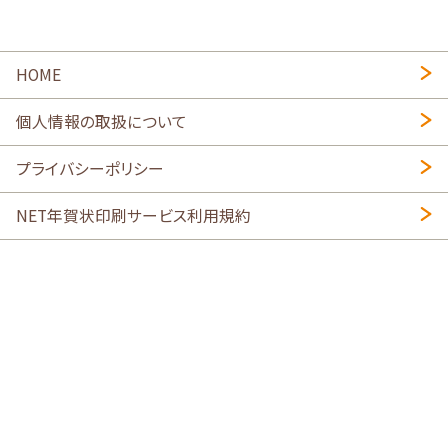
HOME
個人情報の取扱について
プライバシーポリシー
NET年賀状印刷サービス利用規約
特定商取引法に基づく表示
会社概要
2026年午年写真入り年賀状
・
年賀はがき印刷ネットスクウェア
喪中はがき印刷はこちら
寒中見舞い印刷はこちら