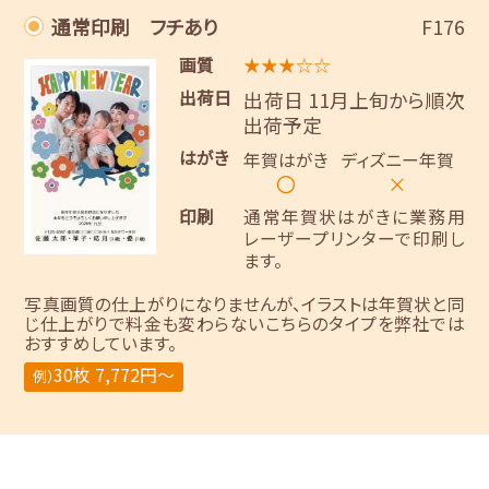
通常印刷 フチあり
F176
画質
★★★☆☆
出荷日
出荷日 11月上旬から順次
出荷予定
はがき
年賀はがき
ディズニー年賀
〇
×
印刷
通常年賀状はがきに業務用
レーザープリンターで印刷し
ます。
写真画質の仕上がりになりませんが、イラストは年賀状と同
じ仕上がりで料金も変わらないこちらのタイプを弊社では
おすすめしています。
30枚 7,772円～
例）