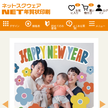
0
0
お気
買い
ログ
に入り
物カゴ
イン
デザイン
価格表
初めてのお
よくある質
メニュー
客様
問