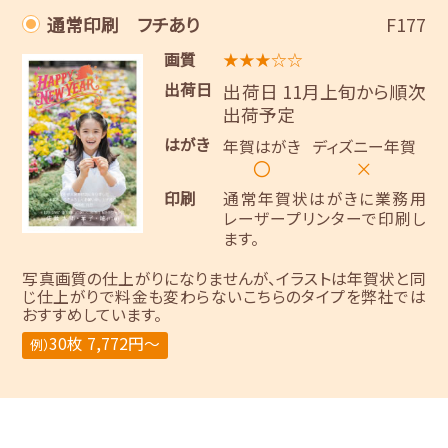
通常印刷 フチあり
F177
画質
★★★☆☆
出荷日
出荷日 11月上旬から順次
出荷予定
はがき
年賀はがき
ディズニー年賀
〇
×
印刷
通常年賀状はがきに業務用
レーザープリンターで印刷し
ます。
写真画質の仕上がりになりませんが、イラストは年賀状と同
じ仕上がりで料金も変わらないこちらのタイプを弊社では
おすすめしています。
30枚 7,772円～
例）