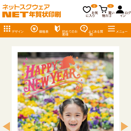
0
0
お気
買い
ログ
に入り
物カゴ
イン
デザイン
価格表
初めてのお
よくある質
メニュー
客様
問