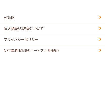
HOME
個人情報の取扱について
プライバシーポリシー
NET年賀状印刷サービス利用規約
特定商取引法に基づく表示
会社概要
2026年午年写真入り年賀状
・
年賀はがき印刷ネットスクウェア
喪中はがき印刷はこちら
寒中見舞い印刷はこちら