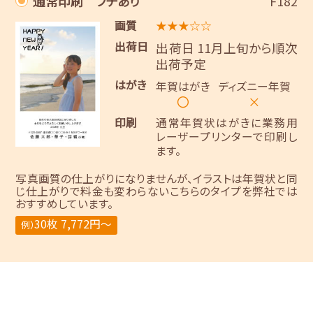
通常印刷 フチあり
F182
画質
★★★☆☆
出荷日
出荷日 11月上旬から順次
出荷予定
はがき
年賀はがき
ディズニー年賀
〇
×
印刷
通常年賀状はがきに業務用
レーザープリンターで印刷し
ます。
写真画質の仕上がりになりませんが、イラストは年賀状と同
じ仕上がりで料金も変わらないこちらのタイプを弊社では
おすすめしています。
30枚 7,772円～
例）