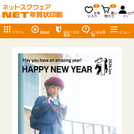
0
0
お気
買い
ログ
に入り
物カゴ
イン
デザイン
価格表
初めてのお
よくある質
メニュー
客様
問