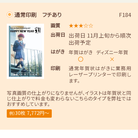
通常印刷 フチあり
F184
画質
★★★☆☆
出荷日
出荷日 11月上旬から順次
出荷予定
はがき
年賀はがき
ディズニー年賀
〇
×
印刷
通常年賀状はがきに業務用
レーザープリンターで印刷し
ます。
写真画質の仕上がりになりませんが、イラストは年賀状と同
じ仕上がりで料金も変わらないこちらのタイプを弊社では
おすすめしています。
30枚 7,772円～
例）