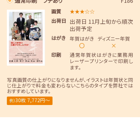
通常印刷 フチあり
F186
画質
★★★☆☆
出荷日
出荷日 11月上旬から順次
出荷予定
はがき
年賀はがき
ディズニー年賀
〇
×
印刷
通常年賀状はがきに業務用
レーザープリンターで印刷し
ます。
写真画質の仕上がりになりませんが、イラストは年賀状と同
じ仕上がりで料金も変わらないこちらのタイプを弊社では
おすすめしています。
30枚 7,772円～
例）