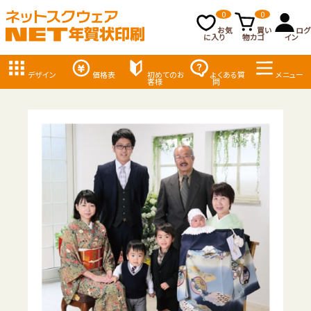
0
0
お気
買い
ログ
に入り
物カゴ
イン
デザイン
価格表
初めてのお
よくある質
メニュー
客様
問