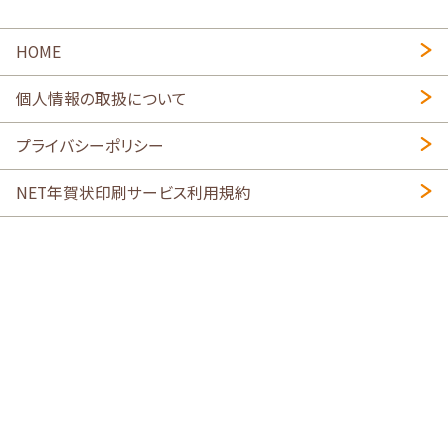
HOME
個人情報の取扱について
プライバシーポリシー
NET年賀状印刷サービス利用規約
特定商取引法に基づく表示
会社概要
2026年午年写真入り年賀状
・
年賀はがき印刷ネットスクウェア
喪中はがき印刷はこちら
寒中見舞い印刷はこちら
Copyright © 2026 SHIMAUMA Print, Inc. All rights reserved.