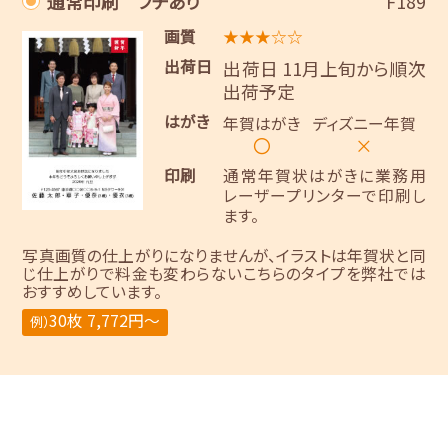
通常印刷 フチあり
F189
画質
★★★☆☆
出荷日
出荷日 11月上旬から順次
出荷予定
はがき
年賀はがき
ディズニー年賀
〇
×
印刷
通常年賀状はがきに業務用
レーザープリンターで印刷し
ます。
写真画質の仕上がりになりませんが、イラストは年賀状と同
じ仕上がりで料金も変わらないこちらのタイプを弊社では
おすすめしています。
30枚 7,772円～
例）