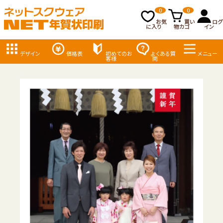
0
0
お気
買い
ログ
に入り
物カゴ
イン
デザイン
価格表
初めてのお
よくある質
メニュー
客様
問