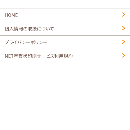
HOME
個人情報の取扱について
プライバシーポリシー
NET年賀状印刷サービス利用規約
特定商取引法に基づく表示
会社概要
2026年午年写真入り年賀状
・
年賀はがき印刷ネットスクウェア
喪中はがき印刷はこちら
寒中見舞い印刷はこちら
Copyright © 2026 SHIMAUMA Print, Inc. All rights reserved.