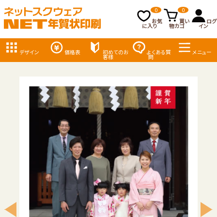
0
0
お気
買い
ログ
に入り
物カゴ
イン
デザイン
価格表
初めてのお
よくある質
メニュー
客様
問