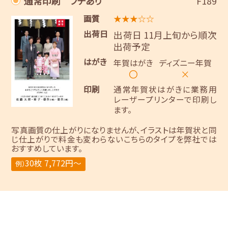
通常印刷 フチあり
F189
画質
★★★☆☆
出荷日
出荷日 11月上旬から順次
出荷予定
はがき
年賀はがき
ディズニー年賀
〇
×
印刷
通常年賀状はがきに業務用
レーザープリンターで印刷し
ます。
写真画質の仕上がりになりませんが、イラストは年賀状と同
じ仕上がりで料金も変わらないこちらのタイプを弊社では
おすすめしています。
30枚 7,772円～
例）