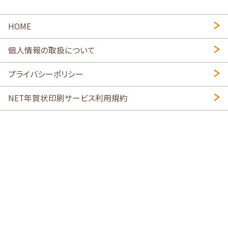
HOME
個人情報の取扱について
プライバシーポリシー
NET年賀状印刷サービス利用規約
特定商取引法に基づく表示
会社概要
2026年午年写真入り年賀状
・
年賀はがき印刷ネットスクウェア
喪中はがき印刷はこちら
寒中見舞い印刷はこちら
Copyright © 2026 SHIMAUMA Print, Inc. All rights reserved.