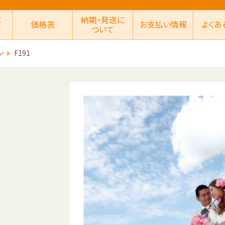
に
納期・発送に
価格表
お支払い情報
よくあ
ついて
ン
F191