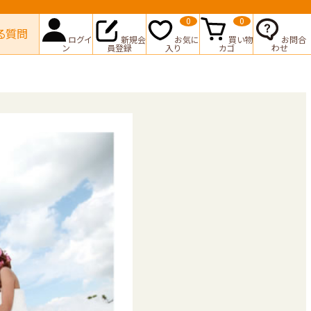
0
0
る質問
ログイ
新規会
お気に
買い物
お問合
ン
員登録
入り
カゴ
わせ