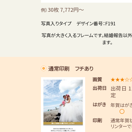
30枚 7,772円～
例）
写真入りタイプ デザイン番号：F191
写真が大きく入るフレームです。結婚報告以
ます。
通常印刷 フチあり
画質
★★★☆
出荷日
出荷日 
定
はがき
年賀はが
〇
印刷
通常年賀
リンターで