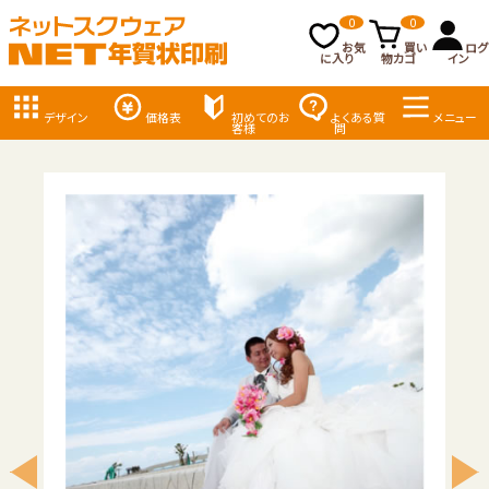
0
0
お気
買い
ログ
に入り
物カゴ
イン
デザイン
価格表
初めてのお
よくある質
メニュー
客様
問