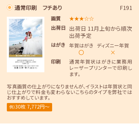
通常印刷 フチあり
F191
画質
★★★☆☆
出荷日
出荷日 11月上旬から順次
出荷予定
はがき
年賀はがき
ディズニー年賀
〇
×
印刷
通常年賀状はがきに業務用
レーザープリンターで印刷し
ます。
写真画質の仕上がりになりませんが、イラストは年賀状と同
じ仕上がりで料金も変わらないこちらのタイプを弊社では
おすすめしています。
30枚 7,772円～
例）