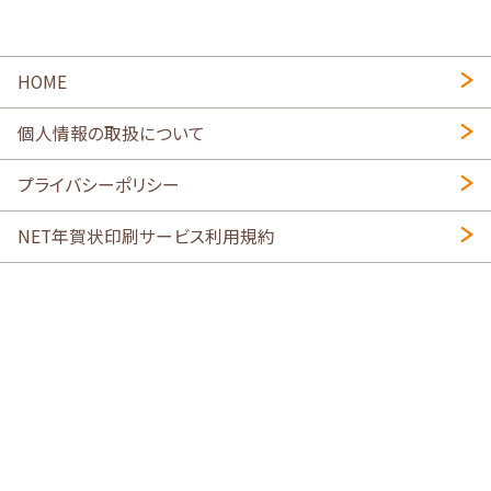
HOME
個人情報の取扱について
プライバシーポリシー
NET年賀状印刷サービス利用規約
特定商取引法に基づく表示
会社概要
2026年午年写真入り年賀状
・
年賀はがき印刷ネットスクウェア
喪中はがき印刷はこちら
寒中見舞い印刷はこちら