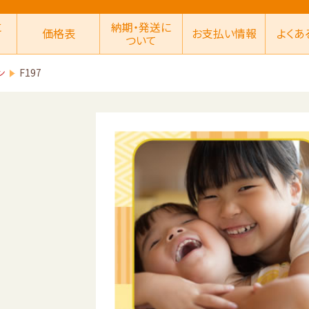
に
納期・発送に
価格表
お支払い情報
よくあ
ついて
ン
F197