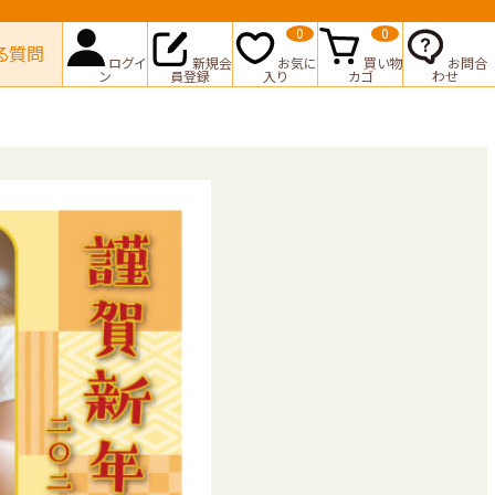
0
0
る質問
ログイ
新規会
お気に
買い物
お問合
ン
員登録
入り
カゴ
わせ