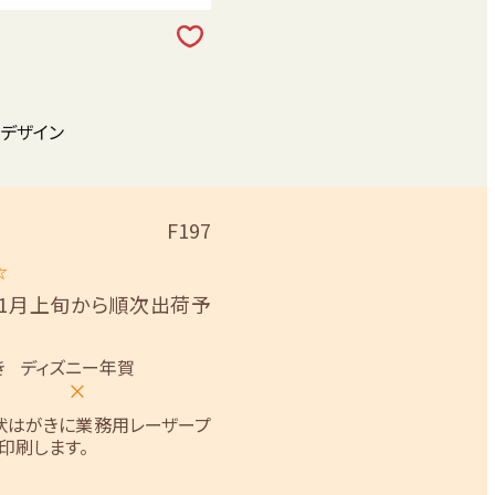
状デザイン
F197
☆
11月上旬から順次出荷予
き
ディズニー年賀
×
状はがきに業務用レーザープ
印刷します。