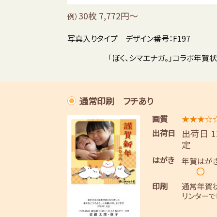
30枚 7,772円～
例）
写真入りタイプ デザイン番号：F197
「ぼく、シマエナガ。」コラボ年賀
通常印刷 フチあり
画質
★★★☆
出荷日
出荷日 
定
はがき
年賀はが
〇
印刷
通常年賀
リンターで