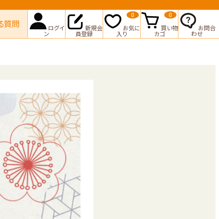
0
0
る質問
ログイ
新規会
お気に
買い物
お問合
ン
員登録
入り
カゴ
わせ