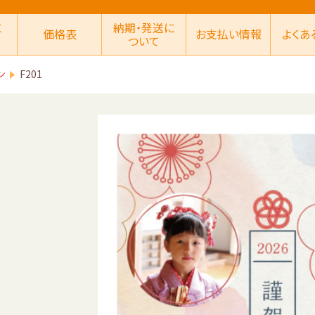
に
納期・発送に
価格表
お支払い情報
よくあ
ついて
ン
F201