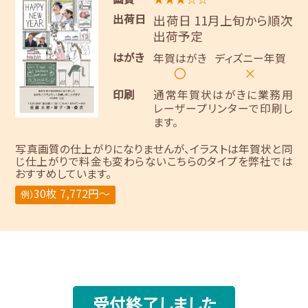
出荷日
出荷日 11月上旬から順次
出荷予定
はがき
年賀はがき
ディズニー年賀
〇
×
印刷
通常年賀状はがきに業務用
レーザープリンターで印刷し
ます。
写真画質の仕上がりになりませんが、イラストは年賀状と同
じ仕上がりで料金も変わらないこちらのタイプを弊社では
おすすめしています。
30枚 7,772円～
例）
受付終了しました