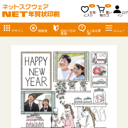
0
0
お気
買い
ログ
に入り
物カゴ
イン
デザイン
価格表
初めてのお
よくある質
メニュー
客様
問