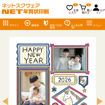
0
0
お気
買い
ログ
に入り
物カゴ
イン
デザイン
価格表
初めてのお
よくある質
メニュー
客様
問