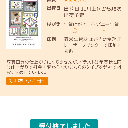
出荷日
出荷日 11月上旬から順次
出荷予定
はがき
年賀はがき
ディズニー年賀
〇
×
印刷
通常年賀状はがきに業務用
レーザープリンターで印刷し
ます。
写真画質の仕上がりになりませんが、イラストは年賀状と同
じ仕上がりで料金も変わらないこちらのタイプを弊社では
おすすめしています。
30枚 7,772円～
例）
受付終了しました